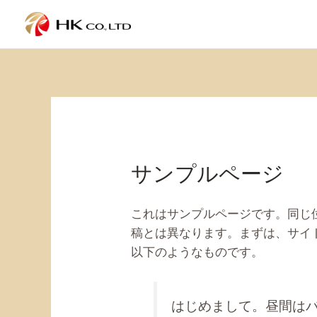
内
容
を
ス
キ
ッ
プ
サンプルページ
これはサンプルページです。同じ
稿とは異なります。まずは、サイ
以下のようなものです。
はじめまして。昼間は